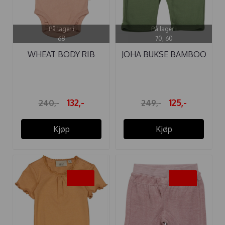
På lager i
På lager i
68
70, 60
WHEAT BODY RIB
JOHA BUKSE BAMBOO
LACE SS ROSE ...
GRØNN
132,-
125,-
240,-
249,-
Kjøp
Kjøp
-45%
-50%