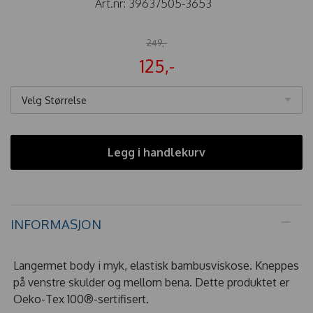
Art.nr:
39637505-3653
249,-
125,-
Velg Størrelse
Legg i handlekurv
INFORMASJON
Langermet body i myk, elastisk bambusviskose. Kneppes
på venstre skulder og mellom bena. Dette produktet er
Oeko-Tex 100®-sertifisert.