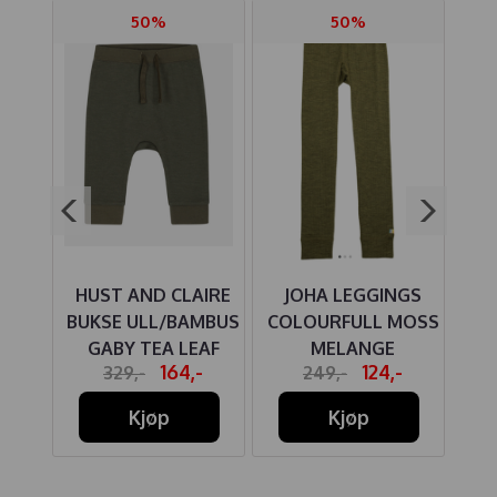
50%
50%
HUST AND CLAIRE
JOHA LEGGINGS
 ULL
BUKSE ULL/BAMBUS
COLOURFULL MOSS
UN
GABY TEA LEAF
MELANGE
BO
164,-
124,-
329,-
249,-
Kjøp
Kjøp