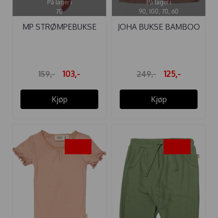
På lager i
På lager i
70
90, 100, 70, 60
MP STRØMPEBUKSE
JOHA BUKSE BAMBOO
BOMULL RIB ...
GAMMELROSA
103,-
125,-
159,-
249,-
Kjøp
Kjøp
-45%
-50%