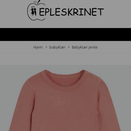
Hjem
babyklær
Babyklær jente