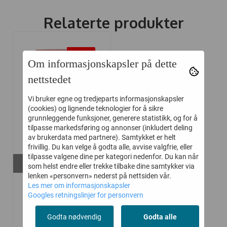
Relaterte produkter
-50%
Om informasjonskapsler på dette
nettstedet
Vi bruker egne og tredjeparts informasjonskapsler
(cookies) og lignende teknologier for å sikre
grunnleggende funksjoner, generere statistikk, og for å
tilpasse markedsføring og annonser (inkludert deling
av brukerdata med partnere). Samtykket er helt
frivillig. Du kan velge å godta alle, avvise valgfrie, eller
tilpasse valgene dine per kategori nedenfor. Du kan når
På lager i
som helst endre eller trekke tilbake dine samtykker via
56
lenken «personvern» nederst på nettsiden vår.
HUST AND CLAIRE
Les mer om informasjonskapsler
Googles retningslinjer for personvern
BUKSE GUSTI ...
Godta nødvendig
Godta alle