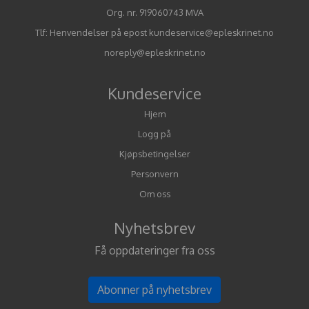
Org. nr. 919060743 MVA
Tlf:
Henvendelser på epost kundeservice@epleskrinet.no
noreply@epleskrinet.no
Kundeservice
Hjem
Logg på
Kjøpsbetingelser
Personvern
Om oss
Nyhetsbrev
Få oppdateringer fra oss
Abonner på nyhetsbrev