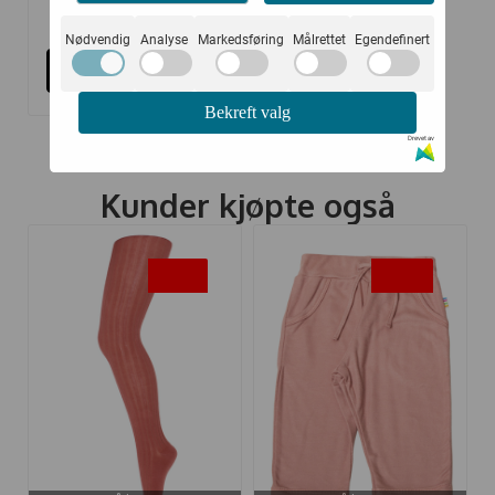
115,-
229,-
Nødvendig
Analyse
Markedsføring
Målrettet
Egendefinert
Kjøp
Bekreft valg
Drevet av
Kunder kjøpte også
-35%
-50%