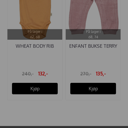
På lager i
På lager i
62, 68
68, 74
WHEAT BODY RIB
ENFANT BUKSE TERRY
LACE SS ...
WOODROSE
132,-
135,-
240,-
270,-
Kjøp
Kjøp