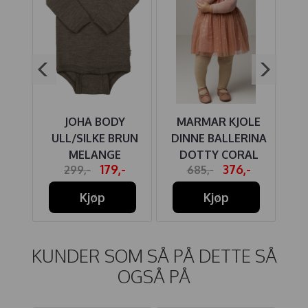
ULL
JOHA BODY
MARMAR KJOLE
J
N
ULL/SILKE BRUN
DINNE BALLERINA
MELANGE
DOTTY CORAL
-
179,-
376,-
299,-
685,-
HAZE
Kjøp
Kjøp
KUNDER SOM SÅ PÅ DETTE SÅ
OGSÅ PÅ