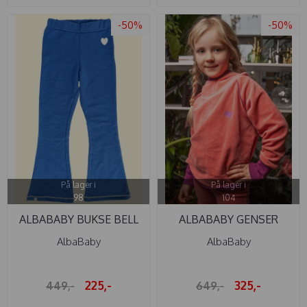
-50%
-50%
På lager i
På lager i
98
104
ALBABABY BUKSE BELL
ALBABABY GENSER
TRUE BLUE
HABIAN HOOD ...
AlbaBaby
AlbaBaby
225,-
325,-
449,-
649,-