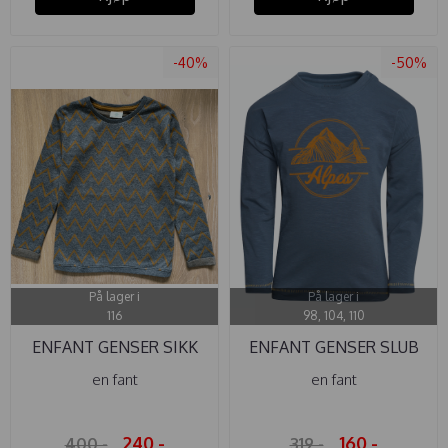
-40%
-50%
På lager i
På lager i
116
98, 104, 110
ENFANT GENSER SIKK
ENFANT GENSER SLUB
SAKK GRÅ
DARK SLATE
en fant
en fant
240,-
160,-
400,-
319,-