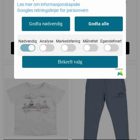
ENFANT LEGGINGS
ENFANT LEGGINGS
Les mer om informasjonskapsler
CAMEO ROSE
SNOW WHITE
Googles retningslinjer for personvern
en fant
en fant
Godta nødvendig
Godta alle
120,-
120,-
239,-
239,-
Nødvendig
Analyse
Markedsføring
Målrettet
Egendefinert
Kjøp
Kjøp
Bekreft valg
-50%
Drevet av