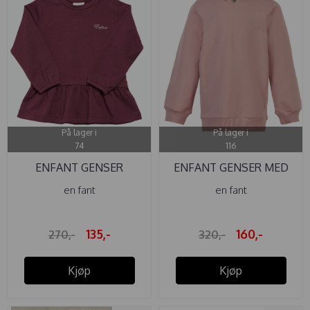
På lager i
På lager i
74
116
ENFANT GENSER
ENFANT GENSER MED
BAMBUS VINEYARD ...
HETTE MISTY ...
en fant
en fant
135,-
160,-
270,-
320,-
Kjøp
Kjøp