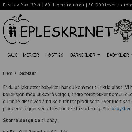
Fast lav frakt 39 kr
|
60 dagers returrett
|
50.000 leverte ordr
SALG
MERKER
HØST-26
BARNEKLÆR
BABYKLÆR
Hjem
babyklær
Er du på jakt etter babyklær har du kommet til riktig plass! Vi 
kolleksjon med ullklær å velge i, andre foretrekker bomull el
du finne disse ved å bruke filter for produsent. Eventuelt kan
plaggene legger seg oftest nederst i sortering. Alle
babyklær 
Størrelsesguide
til baby:
str 56 - 0 til 2 mnd. str 80 - 1 år