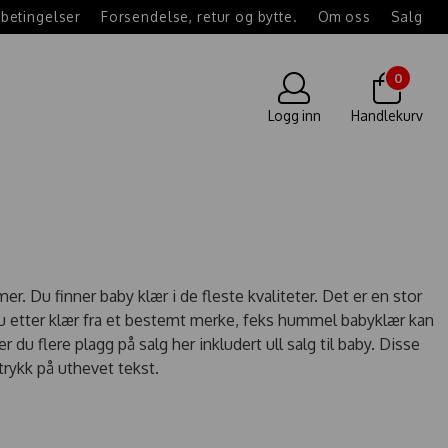
betingelser
Forsendelse, retur og bytte.
Om oss
Salg
0
Logg inn
Handlekurv
er. Du finner baby klær i de fleste kvaliteter. Det er en stor
 du etter klær fra et bestemt merke, feks hummel babyklær kan
r du flere plagg på salg her inkludert ull salg til baby. Disse
trykk på uthevet tekst.