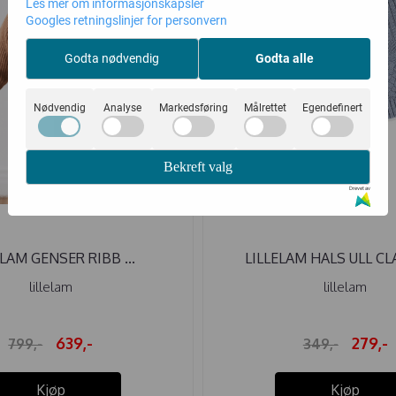
Les mer om informasjonskapsler
Googles retningslinjer for personvern
Godta nødvendig
Godta alle
Nødvendig
Analyse
Markedsføring
Målrettet
Egendefinert
Bekreft valg
Drevet av
ELAM GENSER RIBB ...
LILLELAM HALS ULL CLA
lillelam
lillelam
639,-
279,-
799,-
349,-
Kjøp
Kjøp