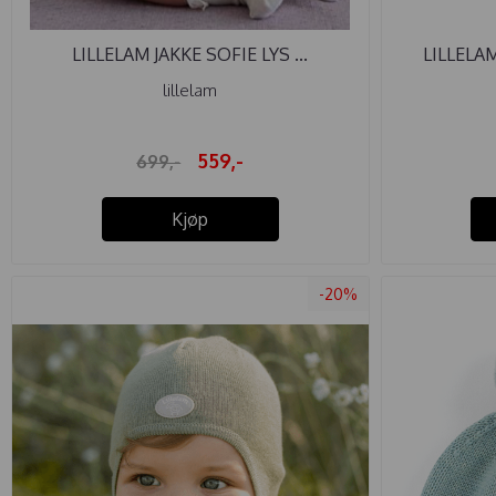
LILLELAM JAKKE SOFIE LYS ...
LILLELAM
lillelam
559,-
699,-
Kjøp
-20%