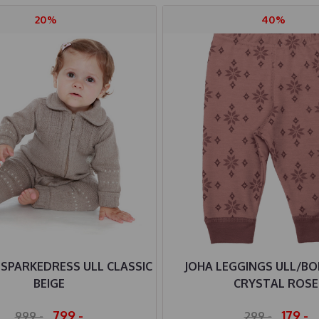
20%
40%
 SPARKEDRESS ULL CLASSIC
JOHA LEGGINGS ULL/BO
BEIGE
CRYSTAL ROSE
799,-
179,-
999,-
299,-