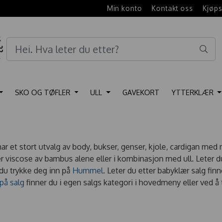
e
Min konto
Kontakt oss
Kjøps
SKO OG TØFLER
ULL
GAVEKORT
YTTERKLÆR
har et stort utvalg av body, bukser, genser, kjole, cardigan med m
ler viscose av bambus alene eller i kombinasjon med ull. Leter
 du trykke deg inn på
Hummel
. Leter du etter babyklær salg finne
på salg
finner du i egen salgs kategori i hovedmeny eller ved å 