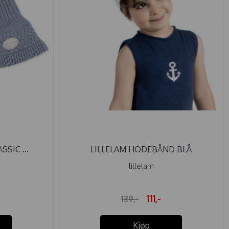
SSIC ...
LILLELAM HODEBÅND BLÅ
lillelam
111,-
139,-
Kjøp