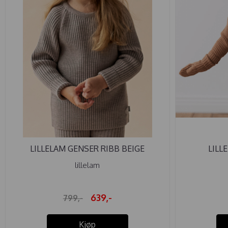
LILLELAM GENSER RIBB BEIGE
LILL
lillelam
639,-
799,-
Kjøp