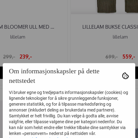
M BLOOMER ULL MED ...
LILLELAM BUKSE CLASSIC
lillelam
lillelam
239,-
559,-
299,-
699,-
Om informasjonskapsler på dette
Kjøp
Kjøp
nettstedet
Vi bruker egne og tredjeparts informasjonskapsler (cookies) og
-20%
lignende teknologier for å sikre grunnleggende funksjoner,
generere statistikk, og for å tilpasse markedsføring og
annonser (inkludert deling av brukerdata med partnere).
Samtykket er helt frivillig. Du kan velge å godta alle, avvise
valgfrie, eller tilpasse valgene dine per kategori nedenfor. Du
kan når som helst endre eller trekke tilbake dine samtykker via
lenken «personvern» nederst på nettsiden vår.