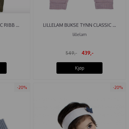
 RIBB ...
LILLELAM BUKSE TYNN CLASSIC ...
lillelam
439,-
549,-
Kjøp
-20%
-20%