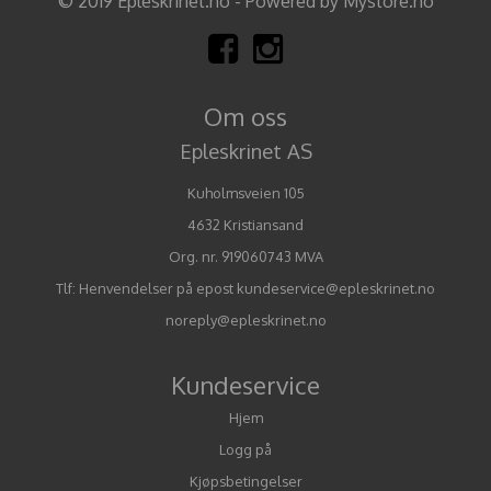
© 2019 Epleskrinet.no - Powered by Mystore.no
Om oss
Epleskrinet AS
Kuholmsveien 105
4632 Kristiansand
Org. nr. 919060743 MVA
Tlf:
Henvendelser på epost kundeservice@epleskrinet.no
noreply@epleskrinet.no
Kundeservice
Hjem
Logg på
Kjøpsbetingelser