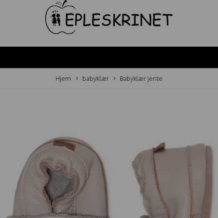
Hjem
babyklær
Babyklær jente