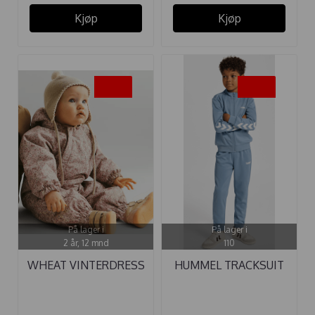
Kjøp
Kjøp
-35%
-35%
På lager i
På lager i
2 år, 12 mnd
110
WHEAT VINTERDRESS
HUMMEL TRACKSUIT
ADI ROSE ...
FADED DENIM