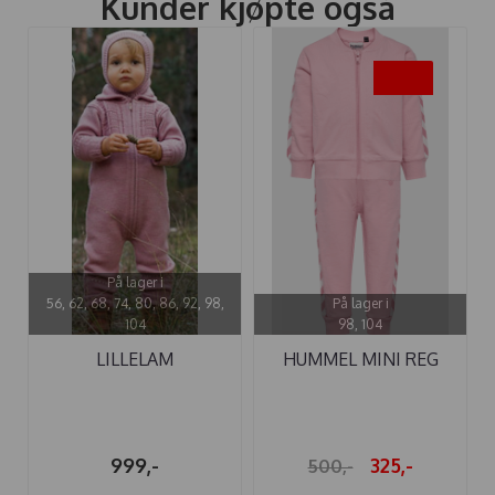
Kunder kjøpte også
-35%
På lager i
56, 62, 68, 74, 80, 86, 92, 98,
På lager i
104
98, 104
LILLELAM
HUMMEL MINI REG
SPARKEDRESS ULL ...
CHEVRON PINK ...
999,-
325,-
500,-