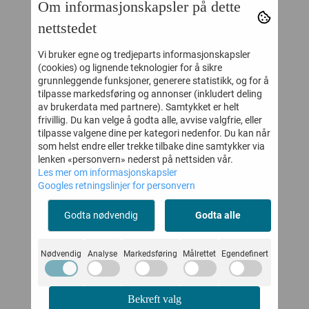
Om informasjonskapsler på dette
nettstedet
Vi bruker egne og tredjeparts informasjonskapsler
(cookies) og lignende teknologier for å sikre
grunnleggende funksjoner, generere statistikk, og for å
tilpasse markedsføring og annonser (inkludert deling
MELTON SANDAL
MELTON TØFFEL
av brukerdata med partnere). Samtykket er helt
EL
SKINNTØFFEL
GLITTER ALT ROSA
U
frivillig. Du kan velge å godta alle, avvise valgfrie, eller
HER
DESERT TAUPE
tilpasse valgene dine per kategori nedenfor. Du kan når
-
499,-
159,-
som helst endre eller trekke tilbake dine samtykker via
lenken «personvern» nederst på nettsiden vår.
Kjøp
Kjøp
Les mer om informasjonskapsler
Googles retningslinjer for personvern
Godta nødvendig
Godta alle
KUNDER SOM SÅ PÅ DETTE SÅ
OGSÅ PÅ
Nødvendig
Analyse
Markedsføring
Målrettet
Egendefinert
Bekreft valg