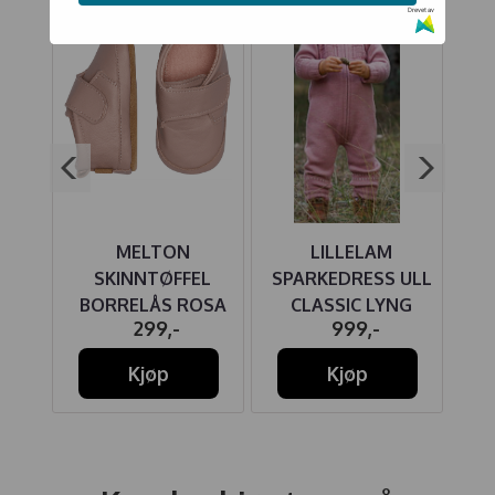
Drevet av
NI
MELTON
LILLELAM
KI
ETT
SKINNTØFFEL
SPARKEDRESS ULL
C
ES
BORRELÅS ROSA
CLASSIC LYNG
-
299,-
999,-
Kjøp
Kjøp