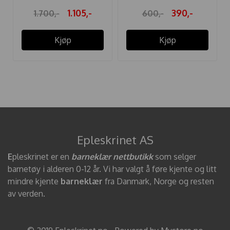
1.105,-
390,-
1.700,-
600,-
Kjøp
Kjøp
Epleskrinet AS
E
pleskrinet er en
barneklær nettbutikk
som selger
barnetøy i alderen 0-12 år. Vi har valgt å føre kjente og litt
mindre kjente
barneklær
fra Danmark, Norge og resten
av verden.