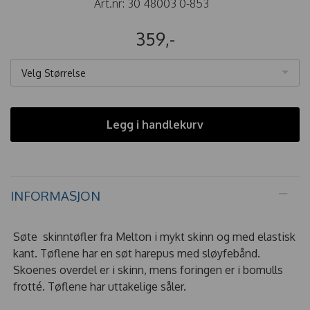
Art.nr:
30 48003 0-853
359,-
Velg Størrelse
Legg i handlekurv
INFORMASJON
Søte skinntøfler fra Melton i mykt skinn og med elastisk
kant. Tøflene har en søt harepus med sløyfebånd.
Skoenes overdel er i skinn, mens foringen er i bomulls
frotté. Tøflene har uttakelige såler.