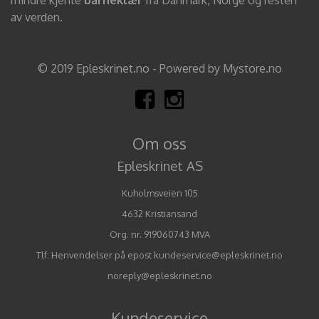
av verden.
© 2019 Epleskrinet.no - Powered by Mystore.no
Om oss
Epleskrinet AS
Kuholmsveien 105
4632 Kristiansand
Org. nr. 919060743 MVA
Tlf:
Henvendelser på epost kundeservice@epleskrinet.no
noreply@epleskrinet.no
Kundeservice