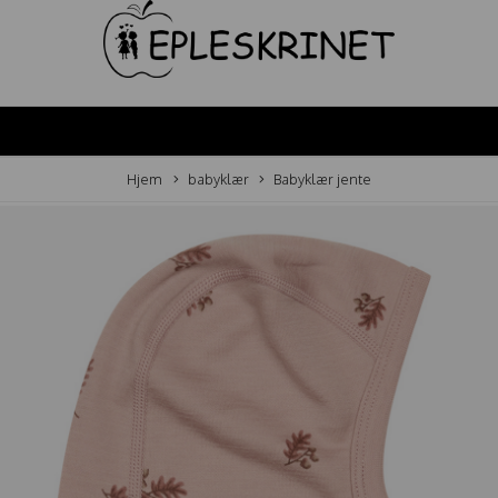
Hjem
babyklær
Babyklær jente