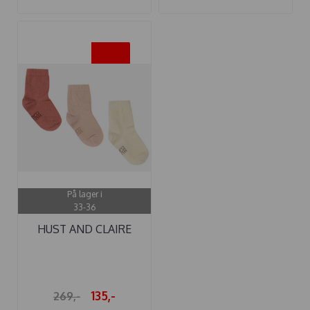
-50%
På lager i
33-36
HUST AND CLAIRE
SOKKER 3-PAKK ...
135,-
269,-