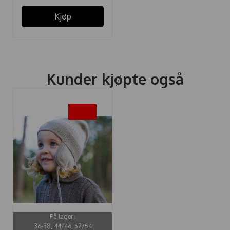
Kjøp
Kunder kjøpte også
-20%
På lager i
36-38, 44/46, 52/54