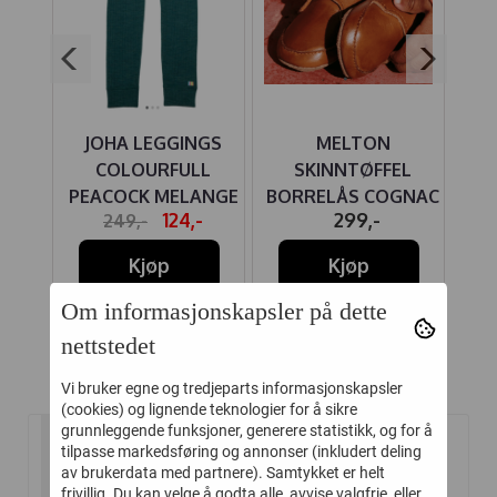
UE
JOHA LEGGINGS
MELTON
J
 ULL
COLOURFULL
SKINNTØFFEL
PEACOCK MELANGE
BORRELÅS COGNAC
A
-
124,-
299,-
249,-
Kjøp
Kjøp
Om informasjonskapsler på dette
nettstedet
Relaterte produkter
Vi bruker egne og tredjeparts informasjonskapsler
(cookies) og lignende teknologier for å sikre
grunnleggende funksjoner, generere statistikk, og for å
tilpasse markedsføring og annonser (inkludert deling
-50%
-50%
av brukerdata med partnere). Samtykket er helt
frivillig. Du kan velge å godta alle, avvise valgfrie, eller