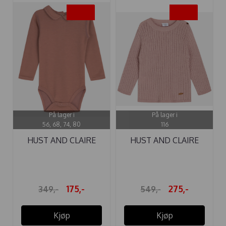
-50%
-50%
På lager i
På lager i
56, 68, 74, 80
116
HUST AND CLAIRE
HUST AND CLAIRE
BODY ...
GENSER TJUKK ...
175,-
275,-
349,-
549,-
Kjøp
Kjøp