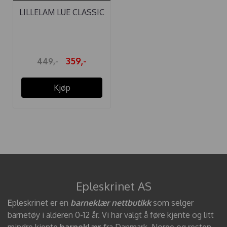
LILLELAM LUE CLASSIC
BEIGE ...
359,-
449,-
Kjøp
Epleskrinet AS
E
pleskrinet er en
barneklær nettbutikk
som selger
barnetøy i alderen 0-12 år. Vi har valgt å føre kjente og litt
mindre kjente
barneklær
fra Danmark, Norge og resten