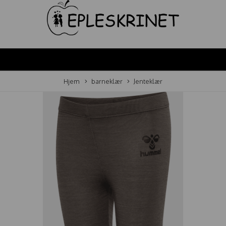
Hjem
barneklær
Jenteklær