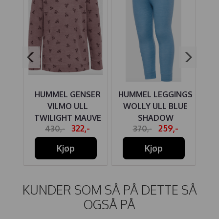
NGS
HUMMEL GENSER
HUMMEL LEGGINGS
H
E
VILMO ULL
WOLLY ULL BLUE
VI
TWILIGHT MAUVE
SHADOW
-
322,-
259,-
430,-
370,-
Kjøp
Kjøp
KUNDER SOM SÅ PÅ DETTE SÅ
OGSÅ PÅ