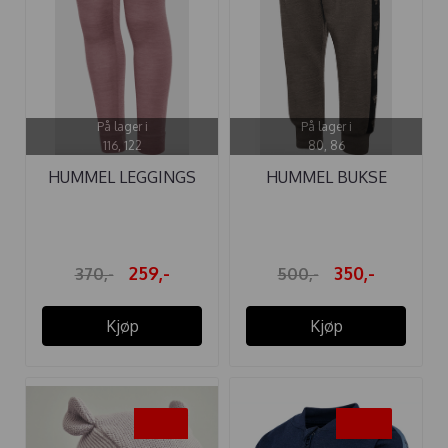
På lager i
På lager i
116, 122
80, 86
HUMMEL LEGGINGS
HUMMEL BUKSE
WOLLY ULL ...
WULBA ULL MAJOR ...
259,-
350,-
370,-
500,-
Kjøp
Kjøp
-30%
-50%