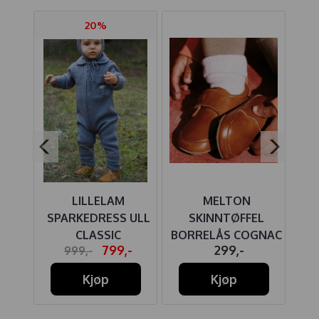
20%
UE
LILLELAM
MELTON
HU
 ULL
SPARKEDRESS ULL
SKINNTØFFEL
BU
CLASSIC
BORRELÅS COGNAC
-
799,-
299,-
999,-
MELLOMBLÅ
Kjøp
Kjøp