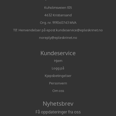
Kuholmsveien 105
4632 Kristiansand
Org. nr. 919060743 MVA
Tlf:
Henvendelser på epost kundeservice@epleskrinet.no
noreply@epleskrinet.no
Kundeservice
Hjem
Logg på
Kjøpsbetingelser
Personvern
Om oss
Nyhetsbrev
Få oppdateringer fra oss