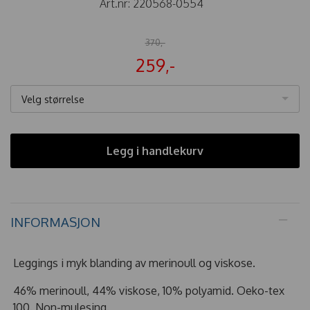
Art.nr:
220568-0554
370,-
259,-
Velg størrelse
Legg i handlekurv
INFORMASJON
Leggings i myk blanding av merinoull og viskose.
46% merinoull, 44% viskose, 10% polyamid. Oeko-tex
100. Non-mulesing.