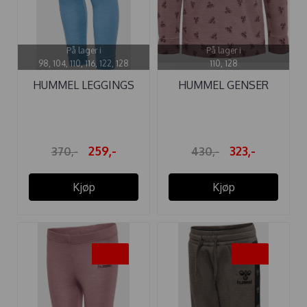
På lager i
På lager i
98, 104, 110, 116, 122, 128
110, 128
HUMMEL LEGGINGS
HUMMEL GENSER
WOLLY ULL ...
VILMO ULL ...
259,-
323,-
370,-
430,-
Kjøp
Kjøp
-30%
-30%