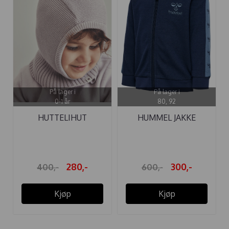
På lager i
På lager i
0-1 år
80, 92
HUTTELIHUT
HUMMEL JAKKE
BALACLAVA KNIT ...
WULBATO ULL ...
280,-
300,-
400,-
600,-
Kjøp
Kjøp