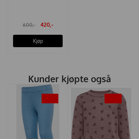
WULBATO ULL ...
420,-
600,-
Kjøp
Kunder kjøpte også
-30%
-25%