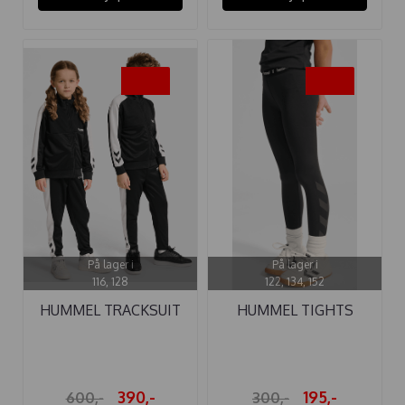
-35%
-35%
På lager i
På lager i
116, 128
122, 134, 152
HUMMEL TRACKSUIT
HUMMEL TIGHTS
COLORBLOCK ...
PULSE MID WAIST ...
390,-
195,-
600,-
300,-