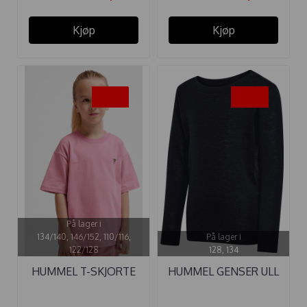
Kjøp
Kjøp
-35%
-25%
På lager i
134/140, 146/152, 110/116,
På lager i
122/128
128, 134
HUMMEL T-SKJORTE
HUMMEL GENSER ULL
LOOSE ...
RIB BLACK