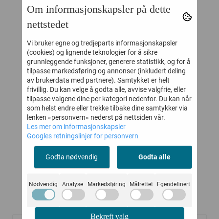
Om informasjonskapsler på dette
nettstedet
Vi bruker egne og tredjeparts informasjonskapsler
(cookies) og lignende teknologier for å sikre
grunnleggende funksjoner, generere statistikk, og for å
tilpasse markedsføring og annonser (inkludert deling
av brukerdata med partnere). Samtykket er helt
frivillig. Du kan velge å godta alle, avvise valgfrie, eller
RSEY
MELTON
ENFANT BUKSE
tilpasse valgene dine per kategori nedenfor. Du kan når
E
SKINNTØFFEL
STRUCTURE
SK
som helst endre eller trekke tilbake dine samtykker via
BORRELÅS MARINE
TOBACCO BROWN
lenken «personvern» nederst på nettsiden vår.
Les mer om informasjonskapsler
-
299,-
162,-
270,-
Googles retningslinjer for personvern
Kjøp
Kjøp
Godta nødvendig
Godta alle
Nødvendig
Analyse
Markedsføring
Målrettet
Egendefinert
Kunder kjøpte også
Bekreft valg