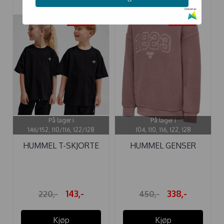
Drevet av
-35%
-25%
På lager i
På lager i
146/152, 110/116, 122/128
104, 110, 116, 122, 128
HUMMEL T-SKJORTE
HUMMEL GENSER
LOOSE BLACK
COSSO TWILIGHT ...
143,-
338,-
220,-
450,-
Kjøp
Kjøp