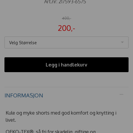
Art.nr:
217593-6575
400,-
200,-
Velg Størrelse
Legg i handlekurv
INFORMASJON
Kule og myke shorts med god komfort og knytting i
livet.
OEKO-TEX®, så fri for skadelig, giftige og