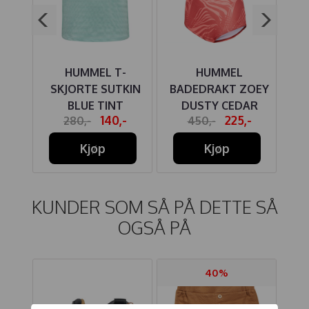
LE
HUMMEL T-
HUMMEL
RK
SKJORTE SUTKIN
BADEDRAKT ZOEY
BLUE TINT
DUSTY CEDAR
CL
-
140,-
225,-
280,-
450,-
Kjøp
Kjøp
KUNDER SOM SÅ PÅ DETTE SÅ
OGSÅ PÅ
40%