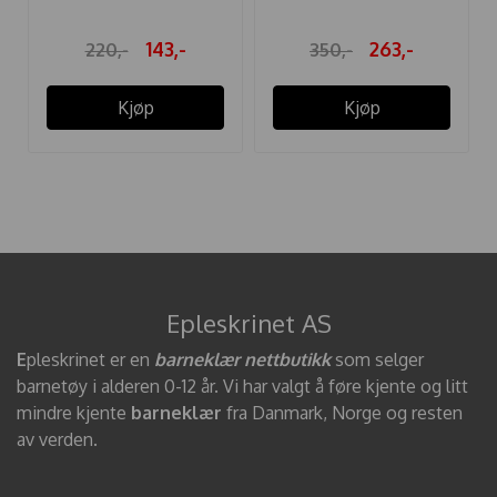
143,-
263,-
220,-
350,-
Kjøp
Kjøp
Epleskrinet AS
E
pleskrinet er en
barneklær nettbutikk
som selger
barnetøy i alderen 0-12 år. Vi har valgt å føre kjente og litt
mindre kjente
barneklær
fra Danmark, Norge og resten
av verden.