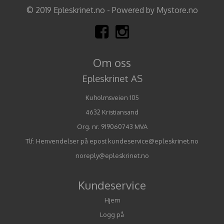
© 2019 Epleskrinet.no - Powered by Mystore.no
Om oss
Epleskrinet AS
Kuholmsveien 105
4632 Kristiansand
Org. nr. 919060743 MVA
Tlf:
Henvendelser på epost kundeservice@epleskrinet.no
noreply@epleskrinet.no
Kundeservice
Hjem
Logg på