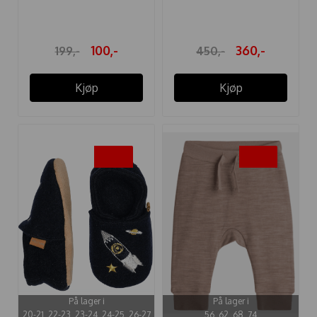
100,-
360,-
199,-
450,-
Kjøp
Kjøp
-20%
-35%
På lager i
På lager i
20-21, 22-23, 23-24, 24-25, 26-27
56, 62, 68, 74