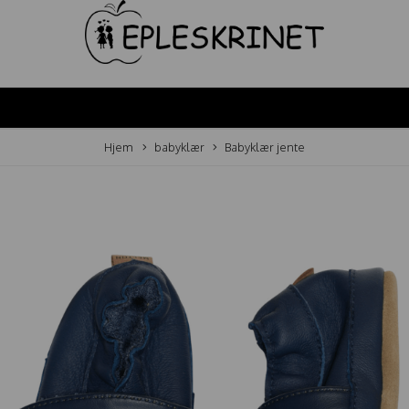
Hjem
babyklær
Babyklær jente