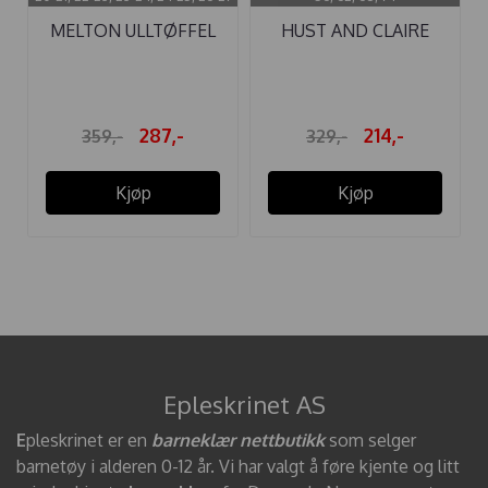
MELTON ULLTØFFEL
HUST AND CLAIRE
SPACE MARINE
BUKSE ...
287,-
214,-
359,-
329,-
Kjøp
Kjøp
Epleskrinet AS
E
pleskrinet er en
barneklær nettbutikk
som selger
barnetøy i alderen 0-12 år. Vi har valgt å føre kjente og litt