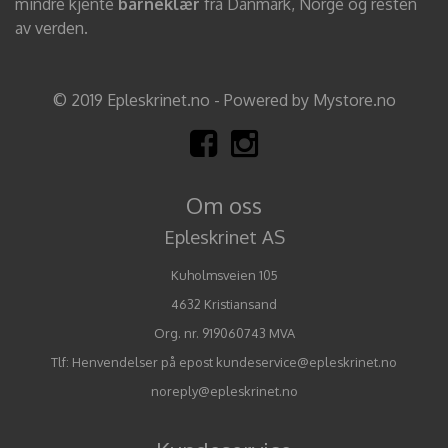
mindre kjente
barneklær
fra Danmark, Norge og resten
av verden.
© 2019 Epleskrinet.no - Powered by Mystore.no
Om oss
Epleskrinet AS
Kuholmsveien 105
4632 Kristiansand
Org. nr. 919060743 MVA
Tlf:
Henvendelser på epost kundeservice@epleskrinet.no
noreply@epleskrinet.no