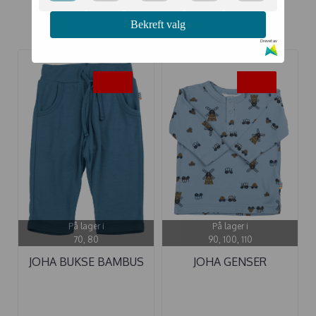
Bekreft valg
Kunder kjøpte også
Drevet av
-50%
-50%
På lager i
På lager i
70, 80
90, 100, 110
JOHA BUKSE BAMBUS
JOHA GENSER
POPPY&MILL ...
BAMBUS VINDMØLLE
...