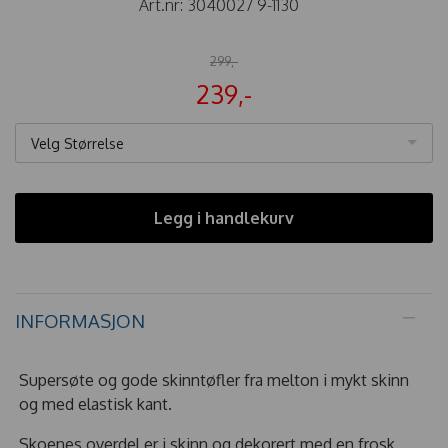
Art.nr:
3040027 9-1130
299,-
239,-
Velg Størrelse
Legg i handlekurv
INFORMASJON
Supersøte og gode skinntøfler fra melton i mykt skinn
og med elastisk kant.
Skoenes overdel er i skinn og dekorert med en frosk,