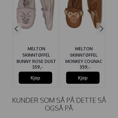
MELTON
MELTON
EL
SKINNTØFFEL
SKINNTØFFEL
SE
BUNNY ROSE DUST
MONKEY COGNAC
S
359,-
359,-
Kjøp
Kjøp
KUNDER SOM SÅ PÅ DETTE SÅ
OGSÅ PÅ