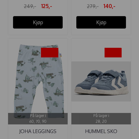
125,-
140,-
249,-
279,-
Kjøp
Kjøp
-50%
-20%
På lager i
På lager i
60, 70, 90
28, 20
JOHA LEGGINGS
HUMMEL SKO
BAMBUS LAKE ...
CROSSLITE INFANT ...