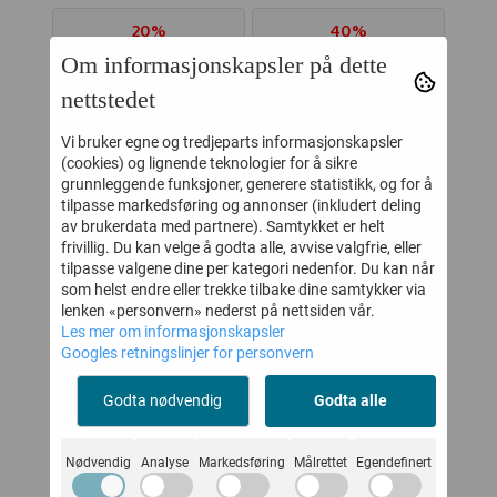
20%
40%
Om informasjonskapsler på dette
nettstedet
Vi bruker egne og tredjeparts informasjonskapsler
(cookies) og lignende teknologier for å sikre
grunnleggende funksjoner, generere statistikk, og for å
tilpasse markedsføring og annonser (inkludert deling
av brukerdata med partnere). Samtykket er helt
frivillig. Du kan velge å godta alle, avvise valgfrie, eller
tilpasse valgene dine per kategori nedenfor. Du kan når
som helst endre eller trekke tilbake dine samtykker via
HUMMEL SKO
BISGAARD SKO
lenken «personvern» nederst på nettsiden vår.
EL
ACTUS TR
VILLADS VANILLA
CR
Les mer om informasjonskapsler
Googles retningslinjer for personvern
NAC
BREATHER INFANT
-
360,-
510,-
450,-
850,-
KEEPSAKE LILAC
Godta nødvendig
Godta alle
Kjøp
Kjøp
Nødvendig
Analyse
Markedsføring
Målrettet
Egendefinert