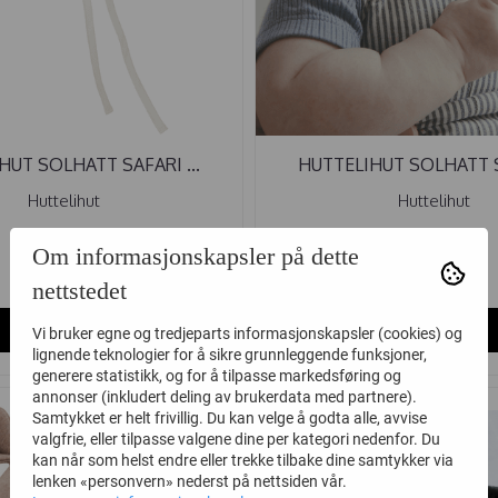
HUT SOLHATT SAFARI ...
HUTTELIHUT SOLHATT SA
Huttelihut
Huttelihut
Om informasjonskapsler på dette
224,-
224,-
320,-
320,-
nettstedet
Kjøp
Kjøp
Vi bruker egne og tredjeparts informasjonskapsler (cookies) og
lignende teknologier for å sikre grunnleggende funksjoner,
generere statistikk, og for å tilpasse markedsføring og
annonser (inkludert deling av brukerdata med partnere).
-30%
Samtykket er helt frivillig. Du kan velge å godta alle, avvise
valgfrie, eller tilpasse valgene dine per kategori nedenfor. Du
kan når som helst endre eller trekke tilbake dine samtykker via
lenken «personvern» nederst på nettsiden vår.