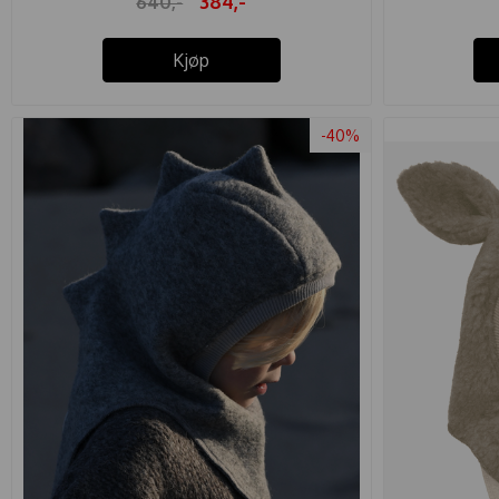
384,-
640,-
Kjøp
-40%