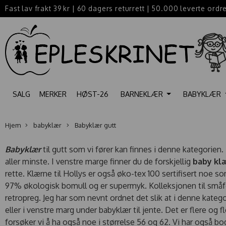
Fast lav frakt 39 kr
|
60 dagers returrett
|
50.000 leverte ordr
SALG
MERKER
HØST-26
BARNEKLÆR
BABYKLÆR
Hjem
babyklær
Babyklær gutt
Babyklær
til gutt som vi fører kan finnes i denne kategorien. 
aller minste. I venstre marge finner du de forskjellig
baby kl
rette. Klærne til Hollys er også øko-tex 100 sertifisert noe som
97% økologisk bomull og er supermyk. Kolleksjonen til småfolk
retropreg. Jeg har som nevnt ordnet det slik at i denne kategor
eller i venstre marg under babyklær til jente. Det er flere og 
forsøker vi å ha også noe i størrelse 56 og 62. Vi har også bod