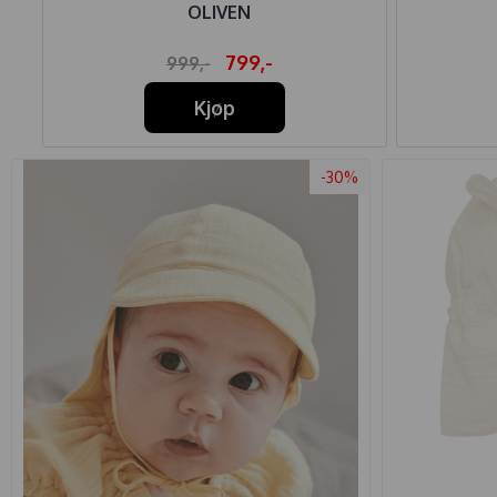
OLIVEN
799,-
999,-
Kjøp
-30%