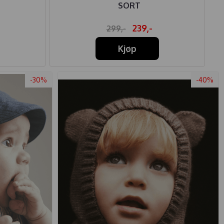
SORT
239,-
299,-
Kjøp
-30%
-40%