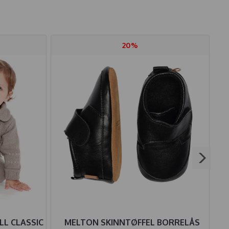
20%
LL CLASSIC
MELTON SKINNTØFFEL BORRELÅS
L