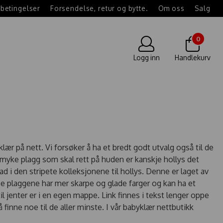
betingelser
Forsendelse, retur og bytte.
Om oss
Salg
0
Logg inn
Handlekurv
klær på nett. Vi forsøker å ha et bredt godt utvalg også til de
ge myke plagg som skal rett på huden er kanskje hollys det
lad i den stripete kolleksjonene til hollys. Denne er laget av
sse plaggene har mer skarpe og glade farger og kan ha et
il jenter er i en egen mappe. Link finnes i tekst lenger oppe
 finne noe til de aller minste. I vår babyklær nettbutikk