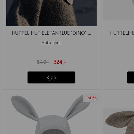
HUTTELIHUT ELEFANTLUE "DINO" ...
HUTTELIHU
Huttelihut
324,-
540,-
Kjøp
-50%