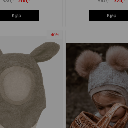
266,-
324,-
380,-
540,-
Kjøp
Kjøp
-40%