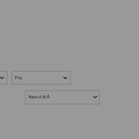
Pris
Navn A til Å