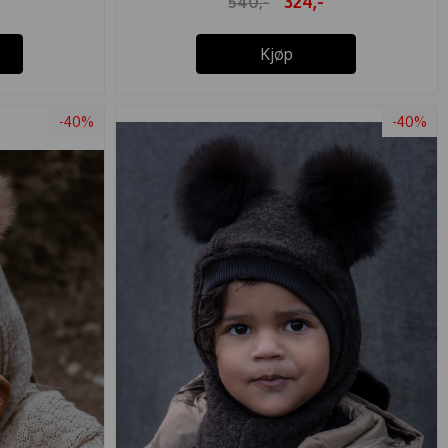
324,-
540,-
Kjøp
-40%
-40%