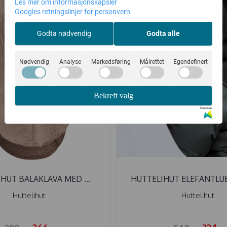
Les mer om informasjonskapsler
Googles retningslinjer for personvern
Godta nødvendig
Godta alle
Nødvendig
Analyse
Markedsføring
Målrettet
Egendefinert
Bekreft valg
Drevet av
HUT BALAKLAVA MED ...
HUTTELIHUT ELEFANTLUE 
Huttelihut
Huttelihut