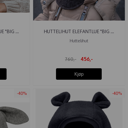
 "BIG ...
HUTTELIHUT ELEFANTLUE "BIG ...
Huttelihut
456,-
760,-
Kjøp
-40%
-40%