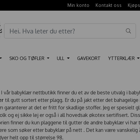
e
Min konto
Kontakt oss
Kjøps
SKO OG TØFLER
ULL
GAVEKORT
YTTERKLÆR
I vår babyklær nettbutikk finner du et av de beste utvalg i baby
ær
til gutt sortert etter plagg. Er du på jakt etter det bahageli
 garanterer at det er fritt for skadlige stoffer. Jeg er spesielt g
 og ej sikke lej er også i all hovedsak økotex sertifisert. Di
ien finner du kun plaggene til gutter de andre babyklær vi har t
flere som søker etter babyklær på nett . Det kan være vanskelig å
yer helt opp til størrelse 98.