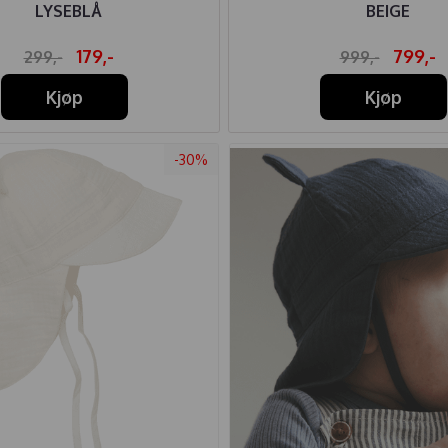
LYSEBLÅ
BEIGE
179,-
799,-
299,-
999,-
Kjøp
Kjøp
-30%