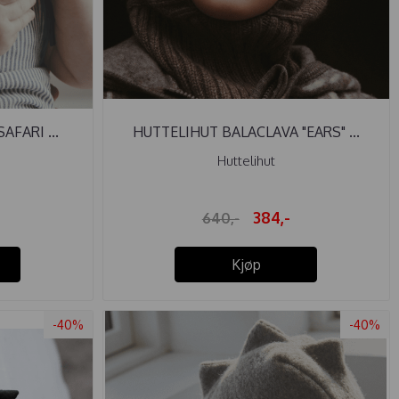
FARI ...
HUTTELIHUT BALACLAVA "EARS" ...
Huttelihut
384,-
640,-
Kjøp
-40%
-40%