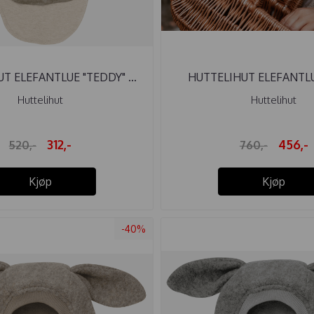
T ELEFANTLUE "TEDDY" ...
HUTTELIHUT ELEFANTLUE
Huttelihut
Huttelihut
312,-
456,-
520,-
760,-
Kjøp
Kjøp
-40%