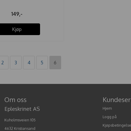
149,-
Kjøp
2
3
4
5
6
Om oss
Kundeser
Epleskrinet AS
Hjem
Logg på
Kuholmsveien 105
Kjøpsbetingelse
4632 Kristiansand