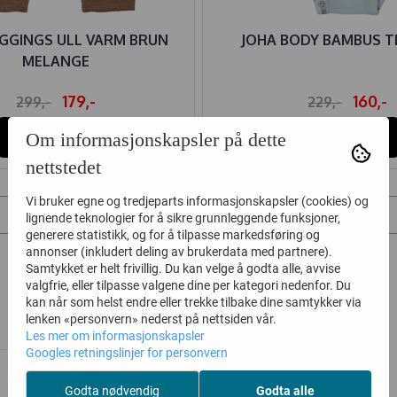
EGGINGS ULL VARM BRUN
JOHA BODY BAMBUS 
MELANGE
179,-
160,-
299,-
229,-
Kjøp
Kjøp
Om informasjonskapsler på dette
nettstedet
Vi bruker egne og tredjeparts informasjonskapsler (cookies) og
Type
Kategorier
lignende teknologier for å sikre grunnleggende funksjoner,
generere statistikk, og for å tilpasse markedsføring og
annonser (inkludert deling av brukerdata med partnere).
Samtykket er helt frivillig. Du kan velge å godta alle, avvise
valgfrie, eller tilpasse valgene dine per kategori nedenfor. Du
kan når som helst endre eller trekke tilbake dine samtykker via
lenken «personvern» nederst på nettsiden vår.
Les mer om informasjonskapsler
Googles retningslinjer for personvern
Nyhet
Godta nødvendig
Godta alle