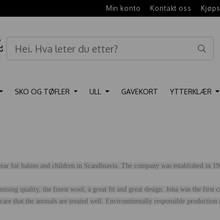
e
Min konto
Kontakt oss
Kjøps
SKO OG TØFLER
ULL
GAVEKORT
YTTERKLÆR
wear for babies and children in Scandinavia. The company was established in 1
mising quality, the finest wool, a great fit and great design. Joha was the firs
care that the animals are treated well. Environmentally responsible production 