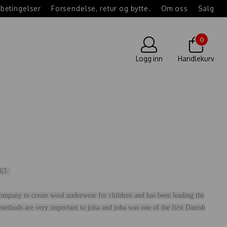
betingelser
Forsendelse, retur og bytte.
Om oss
Salg
0
Logg inn
Handlekurv
963.
t company to create wool underwear for children and has been leading the
methods are very important to joha and joha was one of the first Danish