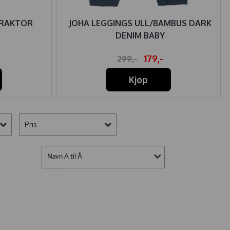
TRAKTOR
JOHA LEGGINGS ULL/BAMBUS DARK
DENIM BABY
179,-
299,-
Kjøp
Pris
Navn A til Å