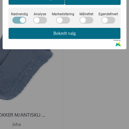
Nødvendig
Analyse
Markedsføring
Målrettet
Egendefinert
Bekreft valg
Drevet av
KKER M/ANTISKLI ...
Joha