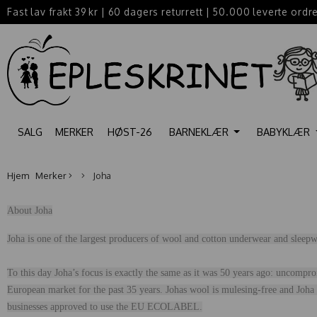
Fast lav frakt 39 kr
|
60 dagers returrett
|
50.000 leverte ordr
SALG
MERKER
HØST-26
BARNEKLÆR
BABYKLÆR
Hjem
Merker
Joha
About Joha
Joha is one of the largest producers of wool and cotton underwear and sleep
To this day Joha’s focus is exactly the same as it was 50 years ago: uncompro
European market for the past 35 years. Johas wool is mulesing-free and Joha 
businesses approved to use the EU ECOLABEL.