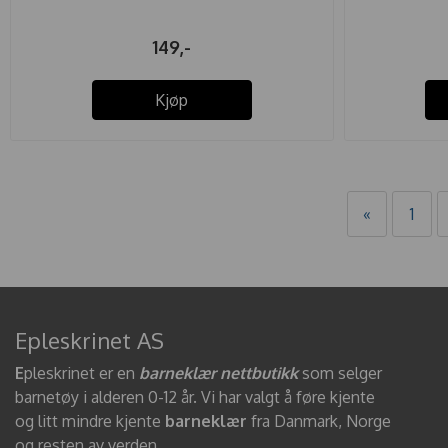
149,-
Kjøp
«
1
Epleskrinet AS
E
pleskrinet er en
barneklær nettbutikk
som selger
barnetøy i alderen 0-12 år. Vi har valgt å føre kjente
og litt mindre kjente
barneklær
fra Danmark, Norge
og resten av verden.