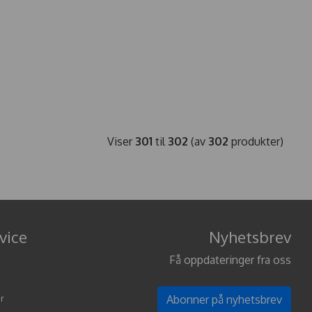
Viser
301
til
302
(av
302
produkter)
vice
Nyhetsbrev
Få oppdateringer fra oss
r
Abonner på nyhetsbrev