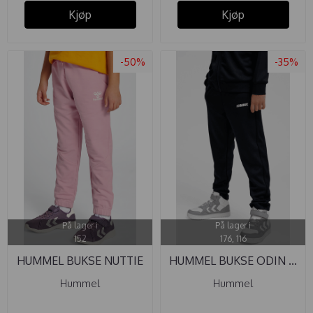
Kjøp
Kjøp
-50%
-35%
På lager i
På lager i
152
176, 116
HUMMEL BUKSE NUTTIE
HUMMEL BUKSE ODIN ...
ZEPHYR
Hummel
Hummel