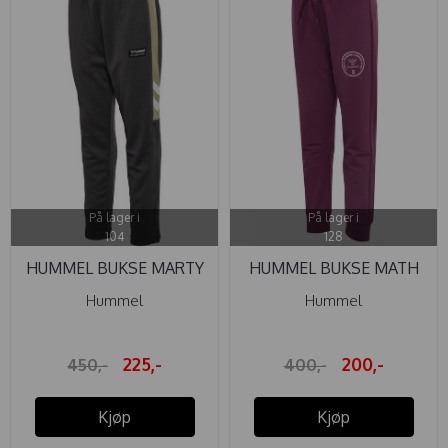
På lager i
På lager i
104
128
HUMMEL BUKSE MARTY
HUMMEL BUKSE MATH
ASPHALT
AMARANTH
Hummel
Hummel
225,-
200,-
450,-
400,-
Kjøp
Kjøp