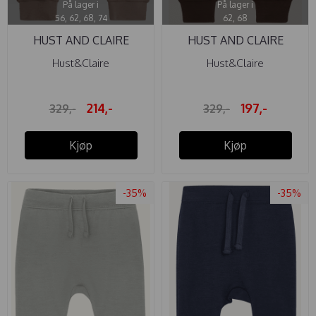
På lager i
På lager i
56, 62, 68, 74
62, 68
HUST AND CLAIRE
HUST AND CLAIRE
BUKSE ...
BUKSE ...
Hust&Claire
Hust&Claire
214,-
197,-
329,-
329,-
Kjøp
Kjøp
-35%
-35%