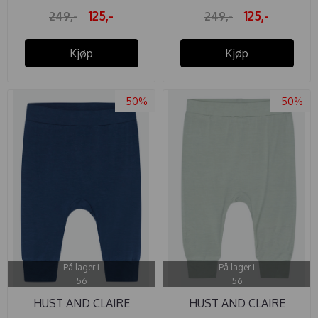
125,-
125,-
249,-
249,-
Kjøp
Kjøp
-50%
-50%
På lager i
På lager i
56
56
HUST AND CLAIRE
HUST AND CLAIRE