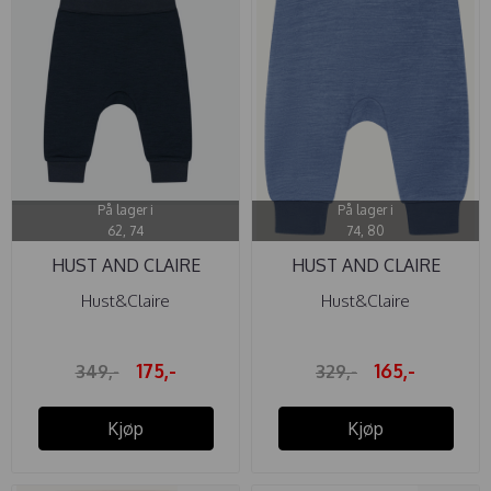
På lager i
På lager i
62, 74
74, 80
HUST AND CLAIRE
HUST AND CLAIRE
BUKSE ULL ...
BUKSE ULL ...
Hust&Claire
Hust&Claire
175,-
165,-
349,-
329,-
Kjøp
Kjøp