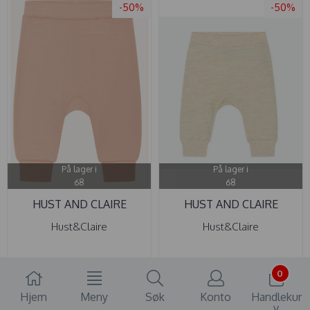
-50%
-50%
På lager i
På lager i
68
68
HUST AND CLAIRE
HUST AND CLAIRE
BUKSE ULL ...
BUKSE ULL ...
Hust&Claire
Hust&Claire
165,-
175,-
329,-
349,-
0
Hjem
Meny
Søk
Konto
Handlekur
Kjøp
Kjøp
v