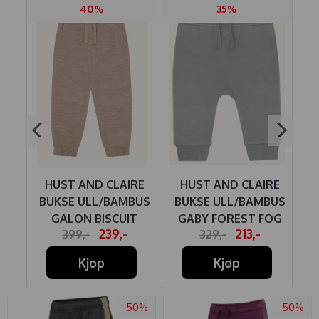
40%
35%
RE
HUST AND CLAIRE
HUST AND CLAIRE
BUS
BUKSE ULL/BAMBUS
BUKSE ULL/BAMBUS
B
GALON BISCUIT
GABY FOREST FOG
G
239,-
213,-
399,-
329,-
Kjøp
Kjøp
-50%
-50%