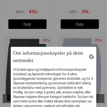
455,-
214,-
650,-
329,-
Kjøp
Kjøp
-35%
-35%
Om informasjonskapsler på dette
nettstedet
Vi bruker egne og tredjeparts informasjonskapsler
(cookies) og lignende teknologier for å sikre
grunnleggende funksjoner, generere statistikk, og for å
tilpasse markedsføring og annonser (inkludert deling
av brukerdata med partnere). Samtykket er helt
frivillig. Du kan velge å godta alle, avvise valgfrie, eller
På lager i
På lager i
tilpasse valgene dine per kategori nedenfor. Du kan når
56, 62, 74, 80, 92, 98
56, 62, 68
som helst endre eller trekke tilbake dine samtykker via
lenken «personvern» nederst på nettsiden vår.