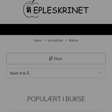
Hjem
barneklær
Bukse
Filter
Navn A til Å
POPULÆRT I
BUKSE