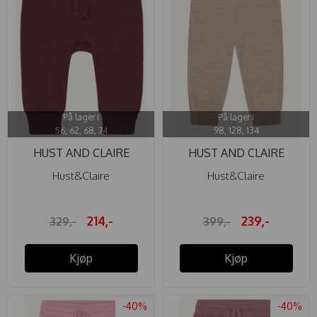
På lager i
På lager i
56, 62, 68, 74
98, 128, 134
HUST AND CLAIRE
HUST AND CLAIRE
BUKSE ...
BUKSE ...
Hust&Claire
Hust&Claire
214,-
239,-
329,-
399,-
Kjøp
Kjøp
-40%
-40%