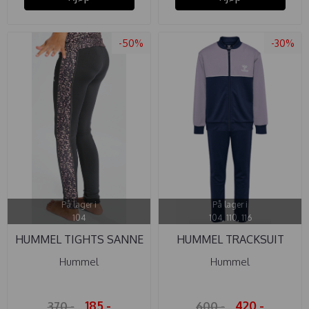
-50%
-30%
På lager i
På lager i
104
104, 110, 116
HUMMEL TIGHTS SANNE
HUMMEL TRACKSUIT
ASPHALT
DALLAS ...
Hummel
Hummel
185,-
420,-
370,-
600,-