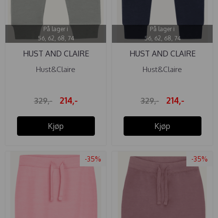
På lager i
På lager i
56, 62, 68, 74
56, 62, 68, 74
HUST AND CLAIRE
HUST AND CLAIRE
BUKSE ...
BUKSE ...
Hust&Claire
Hust&Claire
214,-
214,-
329,-
329,-
Kjøp
Kjøp
-35%
-35%