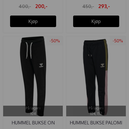
200,-
293,-
400,-
450,-
Kjøp
Kjøp
-50%
-50%
På lager i
På lager i
104
104, 152
HUMMEL BUKSE ON
HUMMEL BUKSE PALOMI