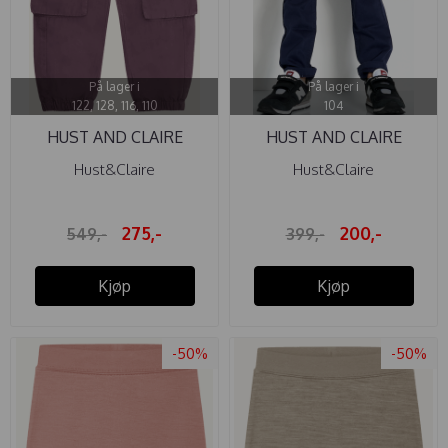
På lager i
På lager i
122, 128, 116, 110
104
HUST AND CLAIRE
HUST AND CLAIRE
BUKSE TERESA ...
BUKSE TRISTAN ...
Hust&Claire
Hust&Claire
275,-
200,-
549,-
399,-
Kjøp
Kjøp
-50%
-50%