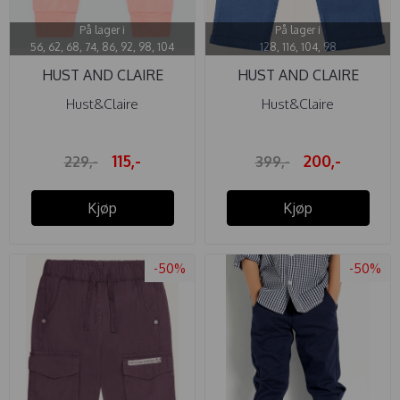
På lager i
På lager i
56, 62, 68, 74, 86, 92, 98, 104
128, 116, 104, 98
HUST AND CLAIRE
HUST AND CLAIRE
BUKSE GUSTI ...
BUKSE LIN ...
Hust&Claire
Hust&Claire
115,-
200,-
229,-
399,-
Kjøp
Kjøp
-50%
-50%