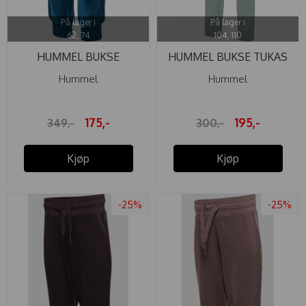
På lager i
På lager i
62, 74
104, 110
HUMMEL BUKSE
HUMMEL BUKSE TUKAS
TAMATOA MAJOLICA ...
ICEBERG ...
Hummel
Hummel
175,-
195,-
349,-
300,-
Kjøp
Kjøp
-25%
-25%