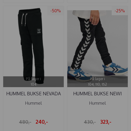
-50%
-25%
På lager i
På lager i
104
104, 110, 152
HUMMEL BUKSE NEVADA
HUMMEL BUKSE NEWI
BLACK
SVART
Hummel
Hummel
240,-
323,-
480,-
430,-