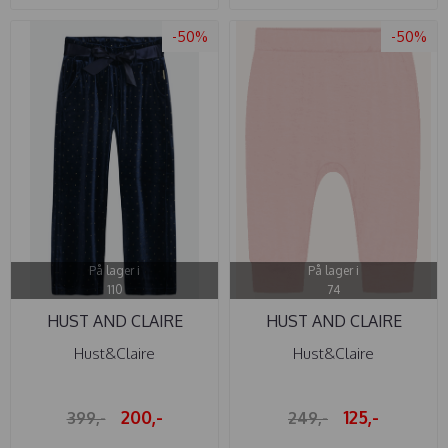
-50%
-50%
På lager i
På lager i
110
74
HUST AND CLAIRE
HUST AND CLAIRE
BUKSE GEMMA ...
BUKSE BAMBUS ...
Hust&Claire
Hust&Claire
200,-
125,-
399,-
249,-