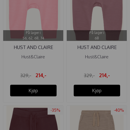
På lager i
På lager i
56, 62, 68, 74
68
HUST AND CLAIRE
HUST AND CLAIRE
BUKSE ...
BUKSE ...
Hust&Claire
Hust&Claire
214,-
214,-
329,-
329,-
Kjøp
Kjøp
-35%
-40%