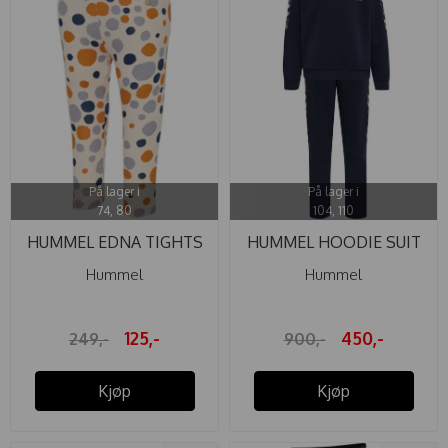
På lager i
På lager i
74, 80
104, 110
HUMMEL EDNA TIGHTS
HUMMEL HOODIE SUIT
ZOE BLACK ...
Hummel
Hummel
125,-
450,-
249,-
900,-
Kjøp
Kjøp