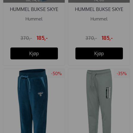
HUMMEL BUKSE SKYE
HUMMEL BUKSE SKYE
DUSK BLUE
NAVY PEONY
Hummel
Hummel
185,-
185,-
370,-
370,-
Kjøp
Kjøp
-50%
-35%