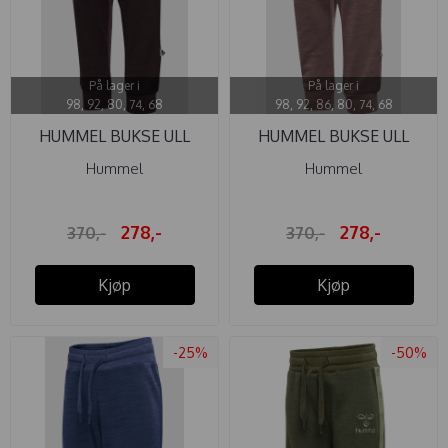
På lager i
På lager i
98, 92, 80, 74, 68
98, 92, 86, 80, 74, 68
HUMMEL BUKSE ULL
HUMMEL BUKSE ULL
MINI AFTER ...
MINI ...
Hummel
Hummel
278,-
278,-
370,-
370,-
Kjøp
Kjøp
-25%
-50%