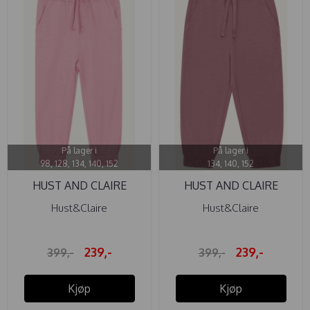
På lager i
På lager i
98, 128, 134, 140, 152
134, 140, 152
HUST AND CLAIRE
HUST AND CLAIRE
BUKSE ...
BUKSE ...
Hust&Claire
Hust&Claire
239,-
239,-
399,-
399,-
Kjøp
Kjøp