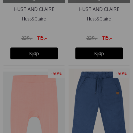
HUST AND CLAIRE
HUST AND CLAIRE
BUKSE GUSTI ...
BUKSE GUSTI ...
Hust&Claire
Hust&Claire
115,-
115,-
229,-
229,-
Kjøp
Kjøp
-50%
-50%