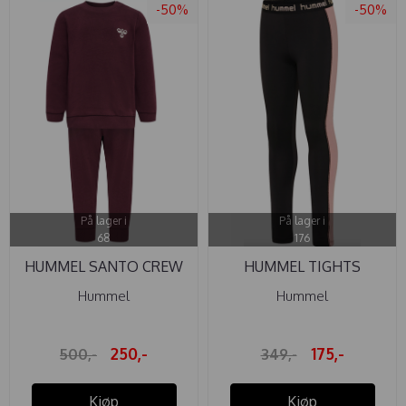
-50%
-50%
På lager i
På lager i
68
176
HUMMEL SANTO CREW
HUMMEL TIGHTS
SETT ...
NANNA BLACK
Hummel
Hummel
250,-
175,-
500,-
349,-
Kjøp
Kjøp