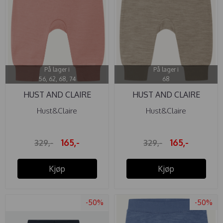
På lager i
På lager i
56, 62, 68, 74
68
HUST AND CLAIRE
HUST AND CLAIRE
BUKSE ULL ...
BUKSE ULL ...
Hust&Claire
Hust&Claire
165,-
165,-
329,-
329,-
Kjøp
Kjøp
-50%
-50%