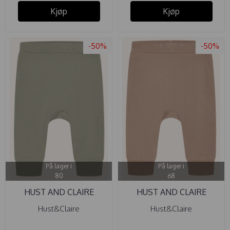
Kjøp
Kjøp
-50%
-50%
På lager i
På lager i
80
68
HUST AND CLAIRE
HUST AND CLAIRE
BUKSE BAMBUS ...
BUKSE BAMBUS ...
Hust&Claire
Hust&Claire