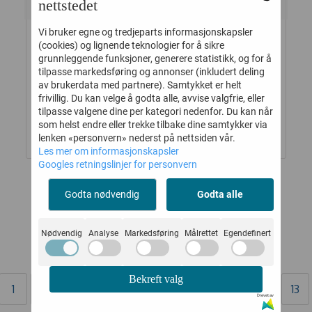
nettstedet
Vi bruker egne og tredjeparts informasjonskapsler
(cookies) og lignende teknologier for å sikre
JOHA BODY
KIVAT LUE BOMULL
grunnleggende funksjoner, generere statistikk, og for å
tilpasse markedsføring og annonser (inkludert deling
LL
ULL/BAMBUS
KNYTTING
av brukerdata med partnere). Samtykket er helt
BLÅ
PROPELLER LYSEBLÅ
DINOSAUR BEIGE
frivillig. Du kan velge å godta alle, avvise valgfrie, eller
179,-
389,-
299,-
519,-
tilpasse valgene dine per kategori nedenfor. Du kan når
som helst endre eller trekke tilbake dine samtykker via
Kjøp
Kjøp
lenken «personvern» nederst på nettsiden vår.
Les mer om informasjonskapsler
Googles retningslinjer for personvern
Godta nødvendig
Godta alle
Dessverre ble det ikke funnet noen produkter.
Nødvendig
Analyse
Markedsføring
Målrettet
Egendefinert
Bekreft valg
1
[...]
6
7
8
9
10
11
12
13
Drevet av