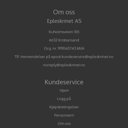
Om oss
Epleskrinet AS
Kuholmsveien 105
4632 Kristiansand
Org. nr. 919060743 MVA
Tlf:
Henvendelser på epost kundeservice@epleskrinet.no
noreply@epleskrinet.no
Kundeservice
Hjem
Logg på
Kjøpsbetingelser
Personvern
Om oss