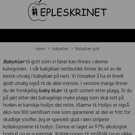
Hjem
babyklær
Babyklær gutt
Babyklær
til gutt som vi fører kan finnes i denne
kategorien. I vår babyklær nettbutikk finner du et av de
beste utvalg i babyklær på nett. Vi forsøker å ha et bredt
godt utvalg også til de aller minste. I venstre marge finner
du de forskjellig
baby klær
til gutt sortert etter plagg. Er du
på jakt etter det bahagelige myke plagg som skal rett på
huden er kanskje hollys det rette. Klærne til Hollys er også
øko-tex 100 sertifisert noe som garanterer at det er fritt for
skadlige stoffer. Jeg er spesielt glad i den stripete
kolleksjonene til hollys. Denne er laget av 97% økologisk
bomull og er supermyk. Kolleksjonen til småfolk og ej sikke