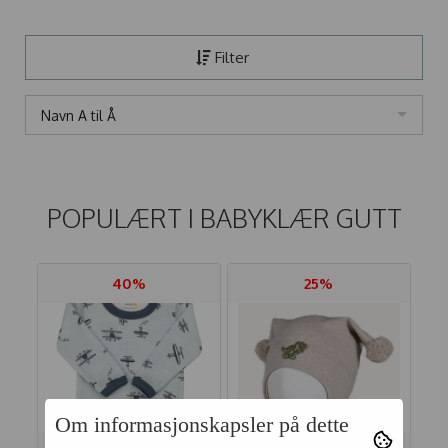
Filter
Navn A til Å
POPULÆRT I
BABYKLÆR GUTT
40%
25%
Om informasjonskapsler på dette